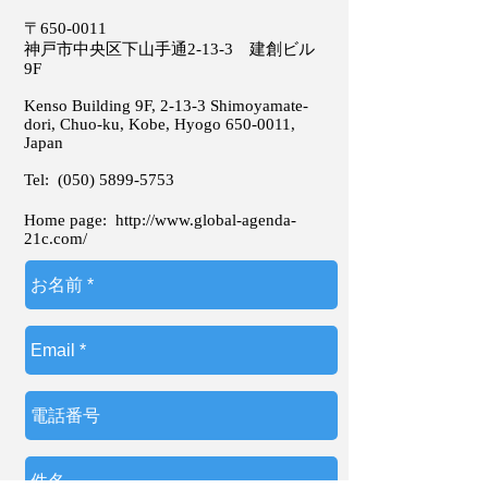
〒650-0011
神戸市中央区下山手通2-13-3 建創ビル
9F
Kenso Building 9F, 2-13-3 Shimoyamate-
dori, Chuo-ku, Kobe, Hyogo
650-0011
,
Japan
Tel:
(050) 5899-5753
Home page:
http://www.global-agenda-
21c.com/