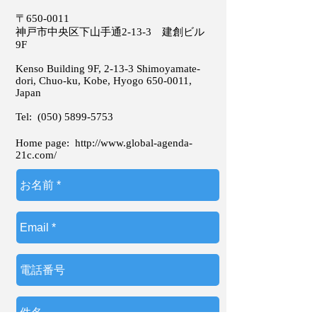
〒650-0011
神戸市中央区下山手通2-13-3 建創ビル
9F
Kenso Building 9F, 2-13-3 Shimoyamate-
dori, Chuo-ku, Kobe, Hyogo
650-0011
,
Japan
Tel:
(050) 5899-5753
Home page:
http://www.global-agenda-
21c.com/