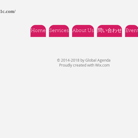
21c.com/
Home
Services
About Us
問い合わせ
Even
© 2014-2018 by Global Agenda
Proudly created with
Wix.com