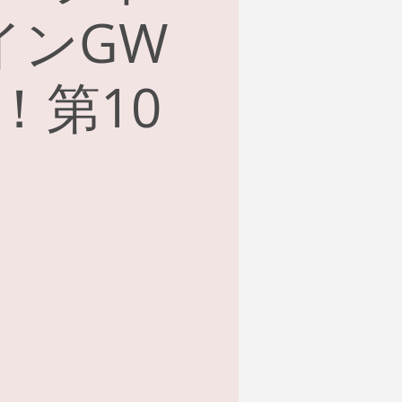
インGW
！第10