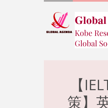
Global
Kobe Rese
Global So
【IE
策】