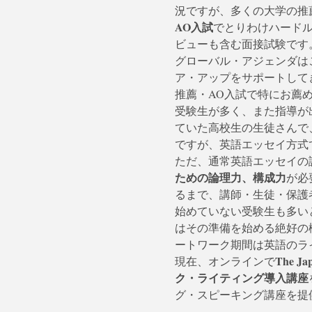
況ですが、多くの大学の推
AO入試
でとりわけハード
ビューも含む面接試験です
グローバル・アジェンダは
ア・アップをサポートして
推薦・AO入試で特にお薦
受験生が多く、また指導が
ていた高校生の生徒さんで
ですが、英語エッセイ方式
ただ、通常英語エッセイの
ための論理力、構成力
が必
るまで、講師・生徒・保護
始めていない受験生も多い
はその準備を始める絶好の
ートワーク期間は英語のラ
The 
現在、オンラインで
ク・ライティング導入講座
グ・スピーキング講座を提