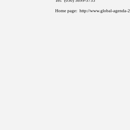
Tel: (050) 5899-5753
Home page:
http://www.global-agenda-