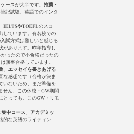
推薦・
うケースが大半です。
の筆記試験、英語でのインタ
IELTSやTOEFL
、
のスコ
出しています。有名校での
の入試
方式は難しいと感じる
状があります。昨年指導し
多かったので不合格だったの
は無事合格しています。 
彙
エッセイを書きあげる
、
直な感想です（合格が決ま
ていないため、まだ準備を
ません。この休校・GW期間
にとっても、このGW・リモ
IC集中コース
アカデミッ
、
格的な英語のライティン