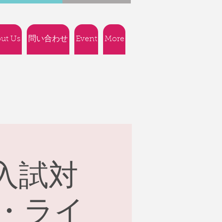
ut Us
問い合わせ
Event
More
O入試対
・ライ