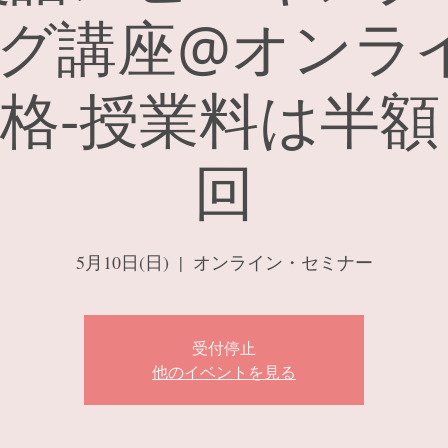
グ講座@オンラ
格-授業料は半額
回
5月10日(日)
  |  
オンライン・セミナー
受付停止
他のイベントを見る