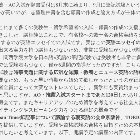
薦・AO入試が願書受付は8月末に始まり、9月に筆記試験とい
ルが高いのが、志望理由書を含む願書の作成と論文方式が主体
。 
これまで多くの受験生・留学希望者の入試・願書の作成の支援
きました。講師陣はこれまで、有名校への数十名の合格実績を
英語エッセイ
めするのが英語エッセイでの入試です。実はこの
出来る実力を持つ講師も少ないため、非常に受験生が少ない現
、関西学院大学を日本語×英語の筆記試験では受験者も非常に
では受験者も少なく、僅か6週間の指導だったのですが、こちら
時事問題に関する広汎な知識・教養
ニュース英語の語
試験は
と
要なため、もっと早い時期から始めて欲しかったというのが正
者全員にとって大変なストレスでした）。新学年も実質始まっ
AO・推薦入試スタートまであと120日
と思いますが、
しかあり
機会です。またキャリアアップのため留学を考えている社会人
イティングやスピーキング力をつける絶好の機会です。 
Japan Times紙記事について議論する朝英語の会＠京阪神
TOE
、
を提供していますが、受験や資格試験の合格を目指すための本
供したいと考えています。以下、開講予定の講座の内容です。 