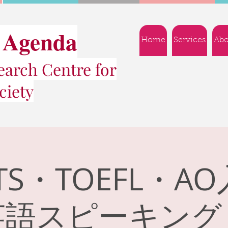
 Agenda
Home
Services
Abo
arch Centre for
ciety
LTS・TOEFL・A
英語スピーキング