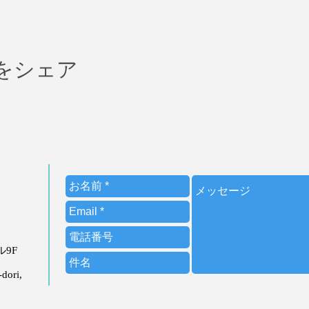
をシェア
ビル9F
dori,