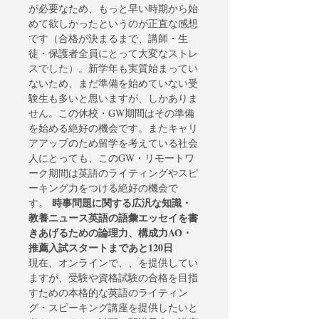
が必要なため、もっと早い時期から始
めて欲しかったというのが正直な感想
です（合格が決まるまで、講師・生
徒・保護者全員にとって大変なストレ
スでした）。新学年も実質始まってい
ないため、まだ準備を始めていない受
験生も多いと思いますが、
しかありま
せん。この休校・GW期間はその準備
を始める絶好の機会です。またキャリ
アアップのため留学を考えている社会
人にとっても、このGW・リモートワ
ーク期間は英語のライティングやスピ
ーキング力をつける絶好の機会で
時事問題に関する広汎な知識・
す。 
教養
ニュース英語の語彙
エッセイを書
きあげるための論理力、構成力
AO・
推薦入試スタートまであと120日
現在、オンラインで
、
、
を提供してい
ますが、受験や資格試験の合格を目指
すための本格的な英語のライティン
グ・スピーキング講座を提供したいと