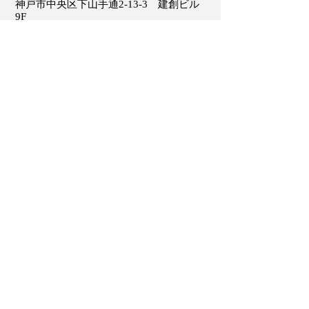
神戸市中央区下山手通2-13-3 建創ビル
9F
Kenso Building 9F, 2-13-3 Shimoyamate-
dori, Chuo-ku, Kobe, Hyogo
650-0011
,
Japan
Tel:
(050) 5899-5753
Home page:
http://www.global-agenda-
21c.com/