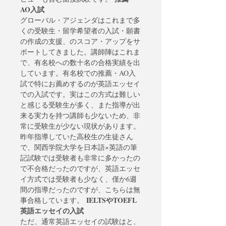
AO入試
グローバル・アジェンダはこれまで多
くの受験生・留学希望者の入試・願書
の作成の支援、
のスコア・アップをサ
ポートしてきました。講師陣はこれま
で、有名校への数十名の合格実績を出
しています。有名校での推薦・AO入
試で特にお薦めするのが英語エッセイ
での入試です。実はこの
方式は難しい
と感じる受験生が多く、また指導が出
来る実力を持つ講師も少ないため、非
常に受験生が少ない現状があります。
昨年指導していた高校生の生徒さん
で、関西学院大学を日本語×英語の筆
記試験では受験者も非常に多かったの
で不合格だったのですが、英語エッセ
イ方式では受験者も少なく、僅か6週
間の指導だったのですが、こちらは無
IELTSやTOEFL
事合格しています。 
英語エッセイの入試
ただ、通常英語エッセイの試験は
と
、