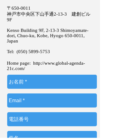
〒650-0011
神戸市中央区下山手通2-13-3 建創ビル
9F
Kenso Building 9F, 2-13-3 Shimoyamate-
dori, Chuo-ku, Kobe, Hyogo
650-0011
,
Japan
Tel:
(050) 5899-5753
Home page:
http://www.global-agenda-
21c.com/