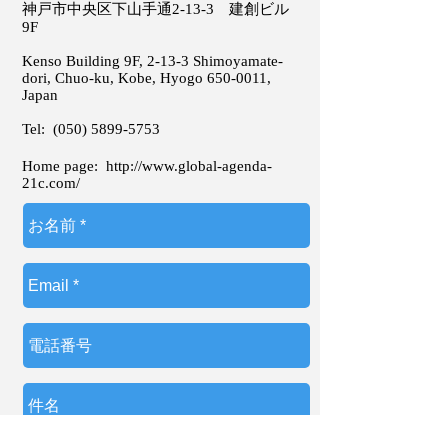
神戸市中央区下山手通2-13-3 建創ビル
9F
Kenso Building 9F, 2-13-3 Shimoyamate-
dori, Chuo-ku, Kobe, Hyogo
650-0011
,
Japan
Tel:
(050) 5899-5753
Home page:
http://www.global-agenda-
21c.com/