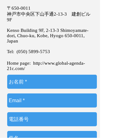
〒650-0011
神戸市中央区下山手通2-13-3 建創ビル
9F
Kenso Building 9F, 2-13-3 Shimoyamate-
dori, Chuo-ku, Kobe, Hyogo
650-0011
,
Japan
Tel:
(050) 5899-5753
Home page:
http://www.global-agenda-
21c.com/