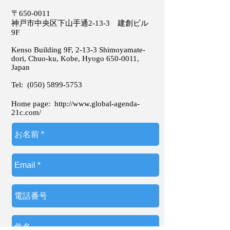
〒650-0011
神戸市中央区下山手通2-13-3 建創ビル
9F
Kenso Building 9F, 2-13-3 Shimoyamate-
dori, Chuo-ku, Kobe, Hyogo
650-0011
,
Japan
Tel:
(050) 5899-5753
Home page:
http://www.global-agenda-
21c.com/