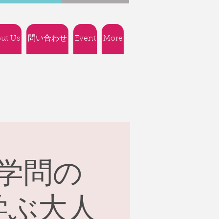
ut Us
問い合わせ
Event
More
学問の
学ぶ大人