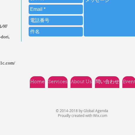
ビル9F
dori,
21c.com/
Home
Services
About Us
問い合わせ
Even
© 2014-2018 by Global Agenda
Proudly created with
Wix.com