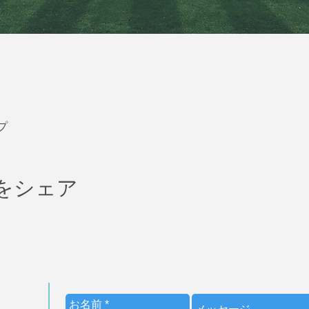
プ
をシェア