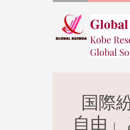
Global
Kobe Rese
Global So
国際
自由」