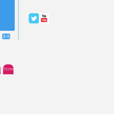
送信
t
More