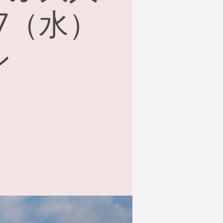
27（水）
ン