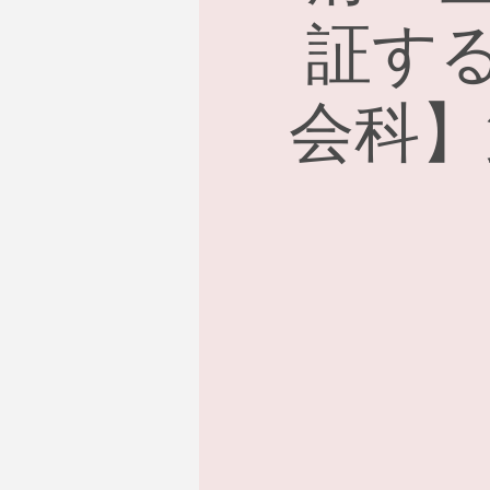
証す
会科】第