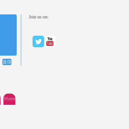
Join us on:
送信
t
More