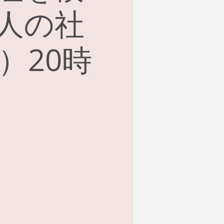
人の社
日）20時