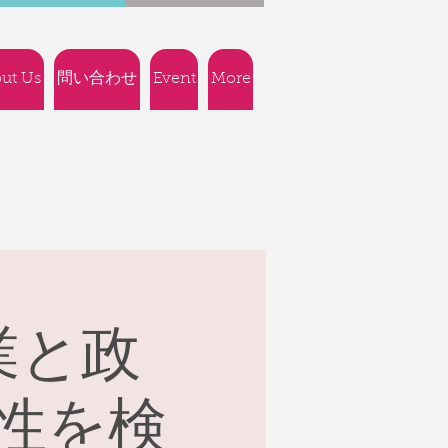
ut Us
問い合わせ
Event
More
業と政
性を検