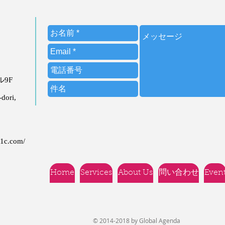
ビル9F
dori,
21c.com/
Home
Services
About Us
問い合わせ
Even
© 2014-2018 by Global Agenda