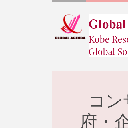
Global
Kobe Rese
Global So
コン
府・