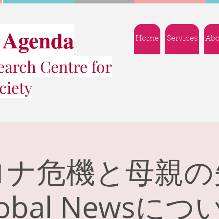
 Agenda
Home
Services
Abo
arch Centre for
ciety
ロナ危機と母親の
obal Newsに