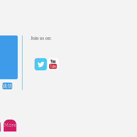
Join us on:
送信
t
More