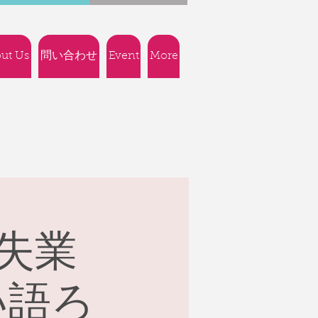
ut Us
問い合わせ
Event
More
失業
つい語ろ