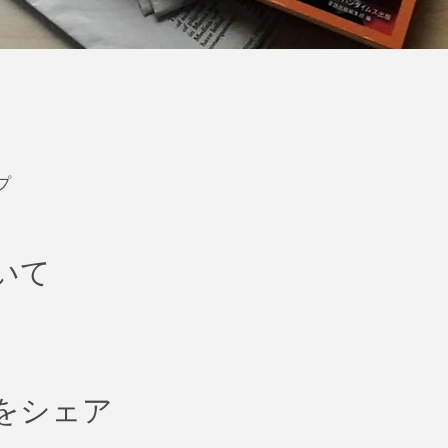
プ
いて
をシェア