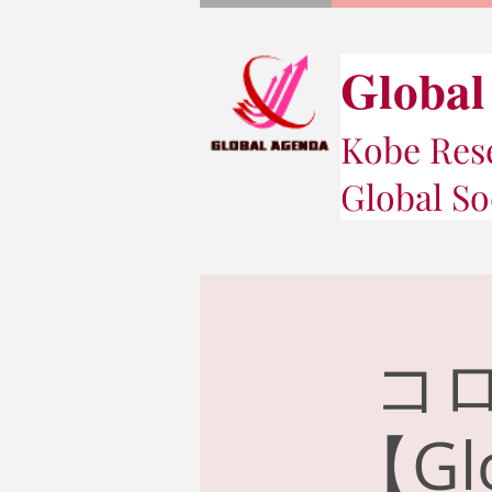
Global
Kobe Rese
Global So
コ
【Gl