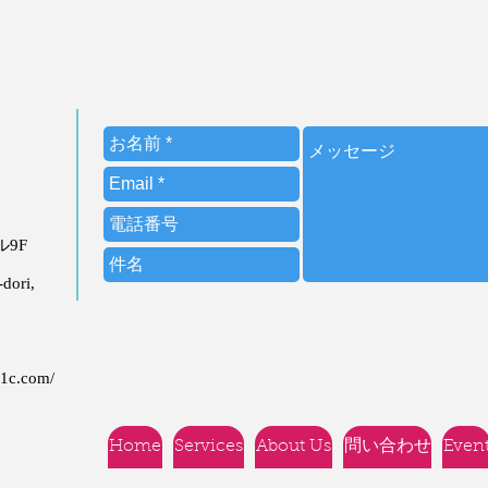
ビル9F
dori,
21c.com/
Home
Services
About Us
問い合わせ
Even