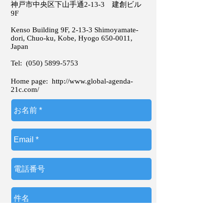
神戸市中央区下山手通2-13-3 建創ビル
9F
Kenso Building 9F, 2-13-3 Shimoyamate-
dori, Chuo-ku, Kobe, Hyogo
650-0011
,
Japan
Tel:
(050) 5899-5753
Home page:
http://www.global-agenda-
21c.com/