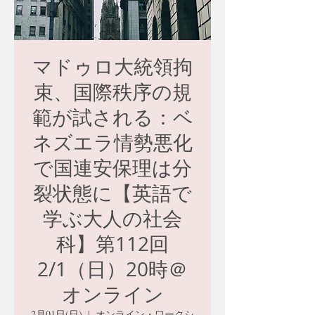
マドゥロ大統領拘
束、国際秩序の規
範が試される：ベ
ネズエラ情勢悪化
で国連安保理は分
裂状態に【英語で
学ぶ大人の社会
科】第112回
2/1（日）20時＠
オンライン
2月01日(日)
  |  
オンライン・ワークシ