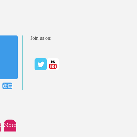
Join us on:
送信
t
More