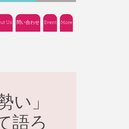
ut Us
問い合わせ
Event
More
に勢い」
いて語ろ