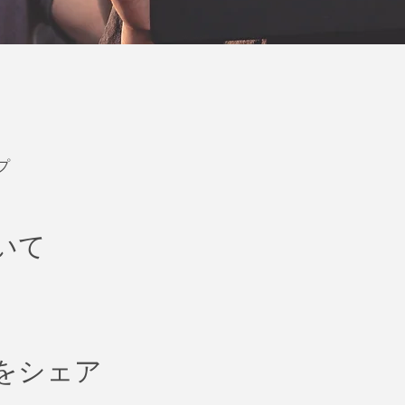
プ
いて
をシェア