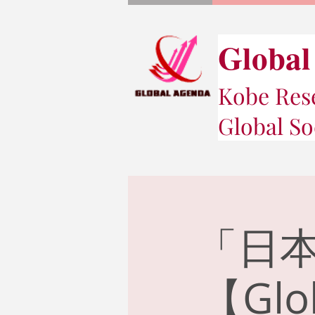
Global
Kobe Rese
Global So
「日本
【Gl