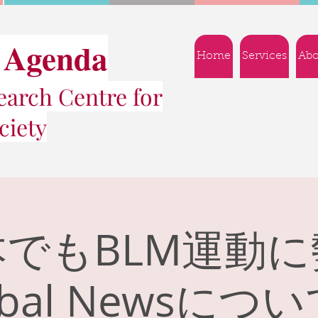
 Agenda
Home
Services
Abo
arch Centre for
ciety
でもBLM運動
obal Newsにつ