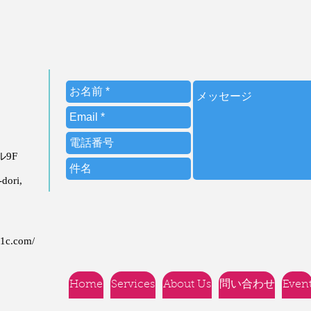
ビル9F
dori,
21c.com/
Home
Services
About Us
問い合わせ
Even