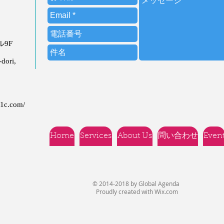
ビル9F
dori,
21c.com/
Home
Services
About Us
問い合わせ
Even
© 2014-2018 by Global Agenda
Proudly created with
Wix.com