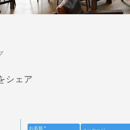
プ
をシェア