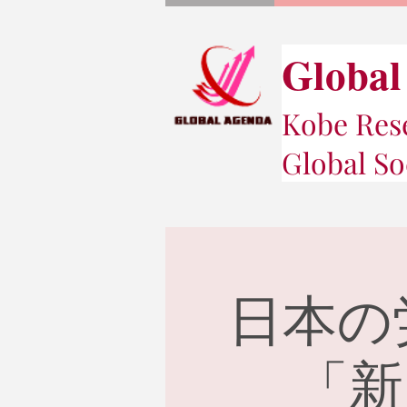
Global
Kobe Rese
Global So
日本の
「新