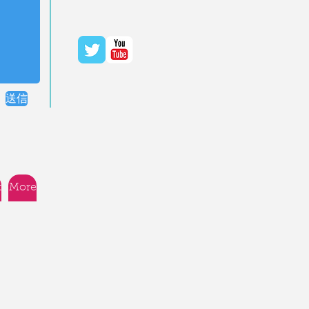
送信
t
More