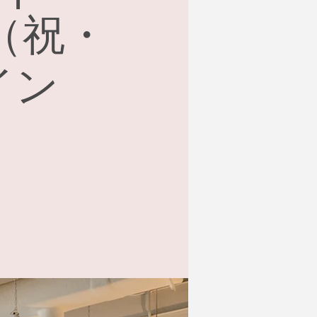
1（祝・
イン