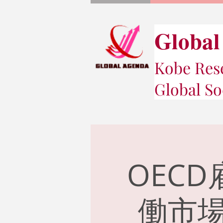
Global
Kobe Rese
Global So
OECD
働市場