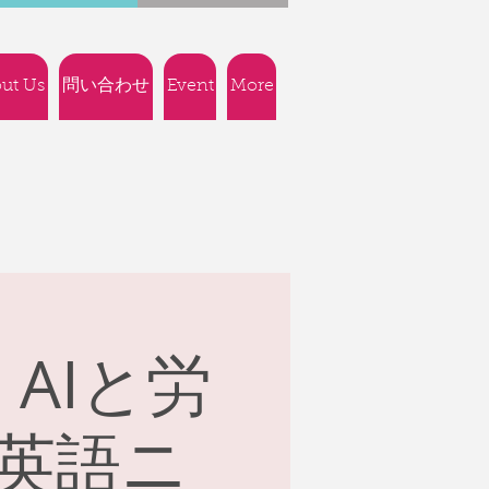
ut Us
問い合わせ
Event
More
：AIと労
の英語ニ