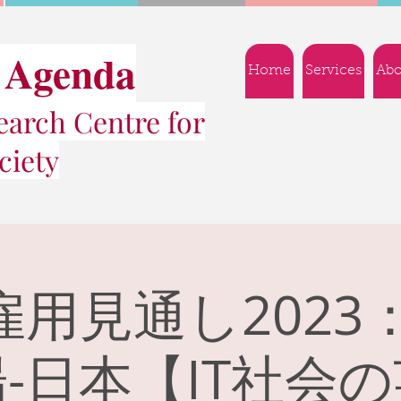
 Agenda
Home
Services
Abo
arch Centre for
ciety
雇用見通し2023
-日本【IT社会