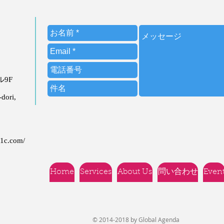
ビル9F
dori,
21c.com/
Home
Services
About Us
問い合わせ
Even
© 2014-2018 by Global Agenda