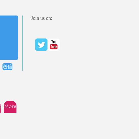
Join us on:
送信
t
More