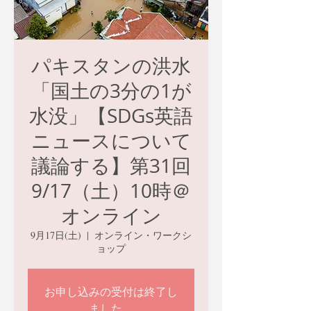
パキスタンの洪水
「国土の3分の1が
水没」【SDGs英語
ニュースについて
議論する】第31回
9/17（土）10時＠
オンライン
9月17日(土)
  |  
オンライン・ワークシ
ョップ
お申し込みの受付は終了し
ました。