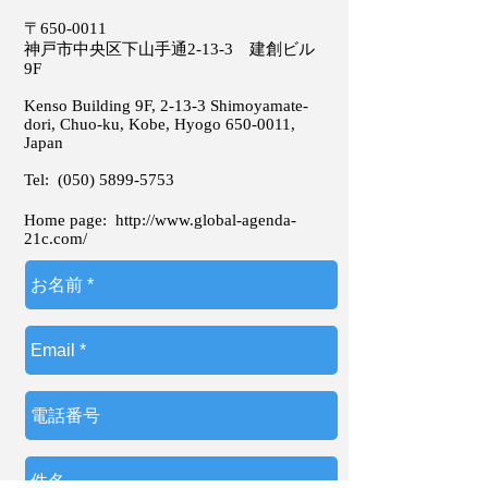
〒650-0011
神戸市中央区下山手通2-13-3 建創ビル
9F
Kenso Building 9F, 2-13-3 Shimoyamate-
dori, Chuo-ku, Kobe, Hyogo
650-0011
,
Japan
Tel:
(050) 5899-5753
Home page:
http://www.global-agenda-
21c.com/