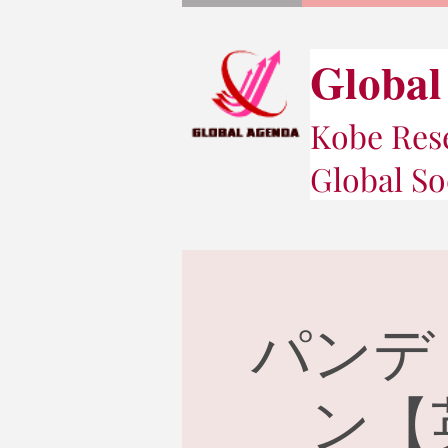
Global
Kobe Rese
Global So
パンデ
ン【