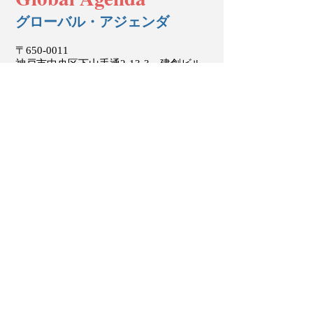
グローバル・アジェンダ
〒650-0011
神戸市中央区下山手通2-13-3 建創ビル
9F
Kenso Building 9F, 2-13-3 Shimoyamate-
dori, Chuo-ku, Kobe, Hyogo
650-0011
,
Japan
Tel:
(050) 5899-5753
Home page:
http://www.global-agenda-
21c.com/