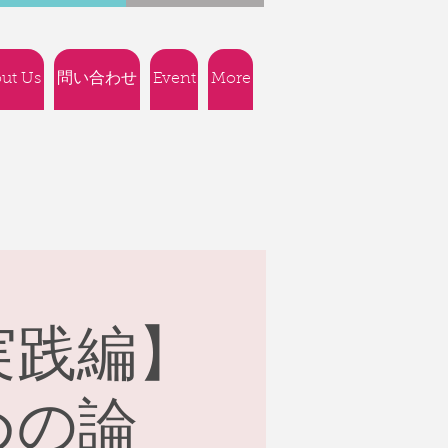
ut Us
問い合わせ
Event
More
実践編】
めの論