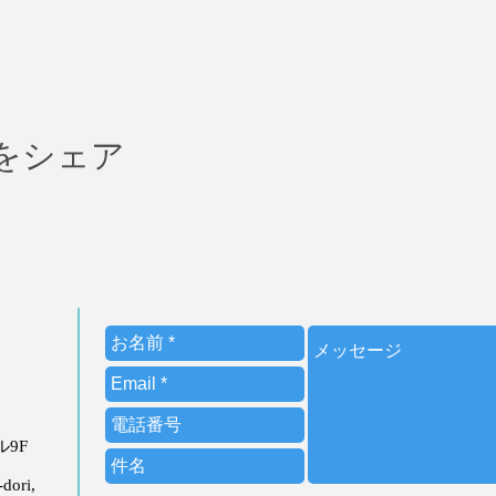
をシェア
ビル9F
dori,