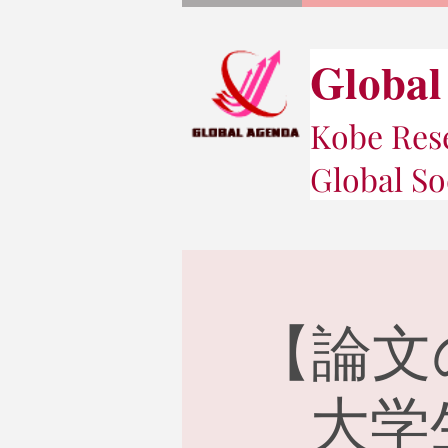
Global
Kobe Rese
Global So
【論文
大学