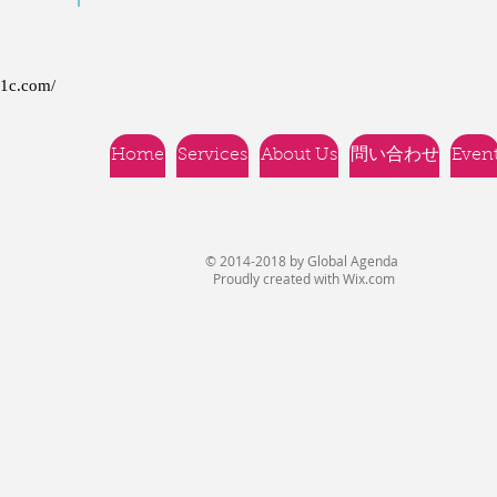
21c.com/
Home
Services
About Us
問い合わせ
Even
© 2014-2018 by Global Agenda
Proudly created with
Wix.com