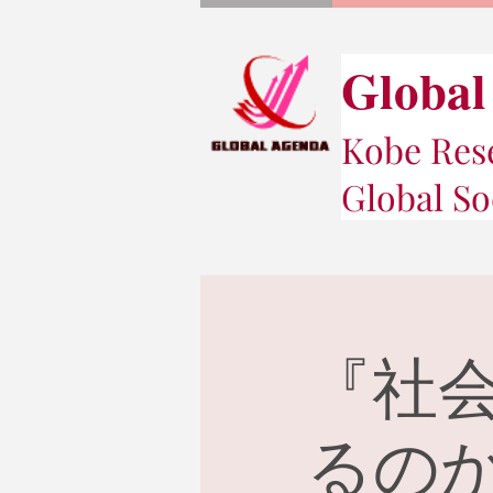
Global
Kobe Rese
Global So
『社
るの