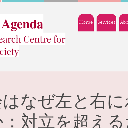
 Agenda
Home
Services
Abo
arch Centre for
ciety
会はなぜ左と右に
か：対立を超える