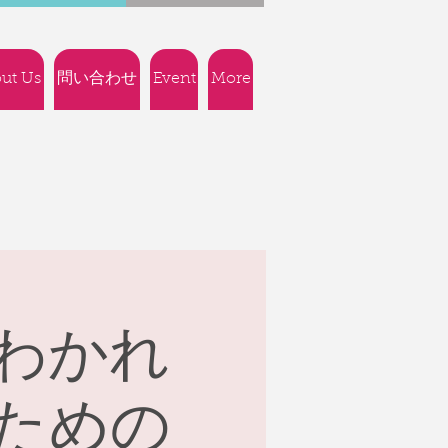
ut Us
問い合わせ
Event
More
わかれ
ための