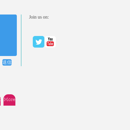
Join us on:
送信
t
More