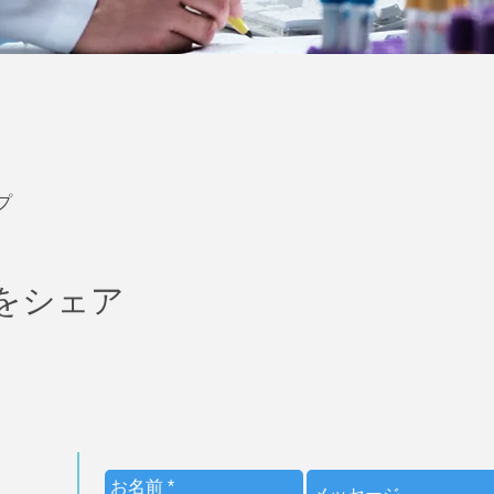
プ
をシェア