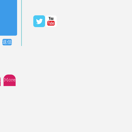
送信
t
More