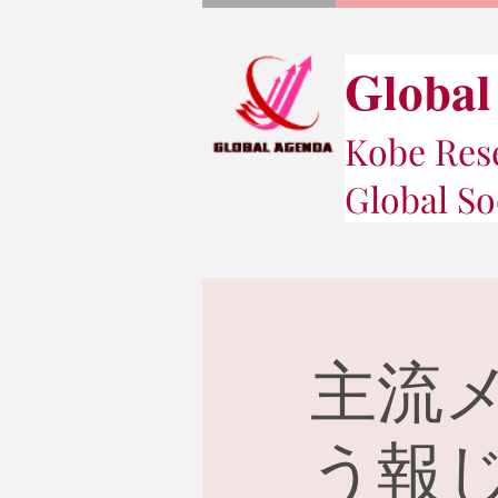
Global
Kobe Rese
Global So
主流
う報