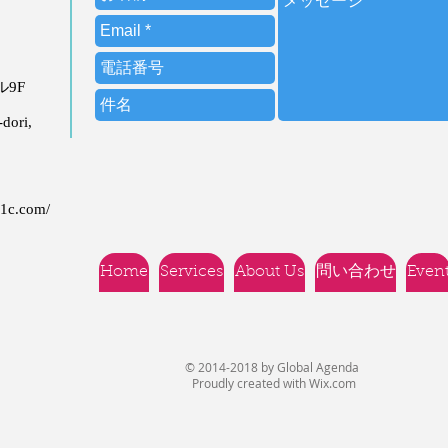
ビル9F
dori,
21c.com/
Home
Services
About Us
問い合わせ
Even
© 2014-2018 by Global Agenda
Proudly created with
Wix.com