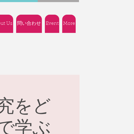
ut Us
問い合わせ
Event
More
究をど
で学ぶ