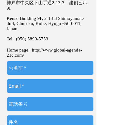
神戸市中央区下山手通2-13-3 建創ビル
9F
Kenso Building 9F, 2-13-3 Shimoyamate-
dori, Chuo-ku, Kobe, Hyogo
650-0011
,
Japan
Tel:
(050) 5899-5753
Home page:
http://www.global-agenda-
21c.com/