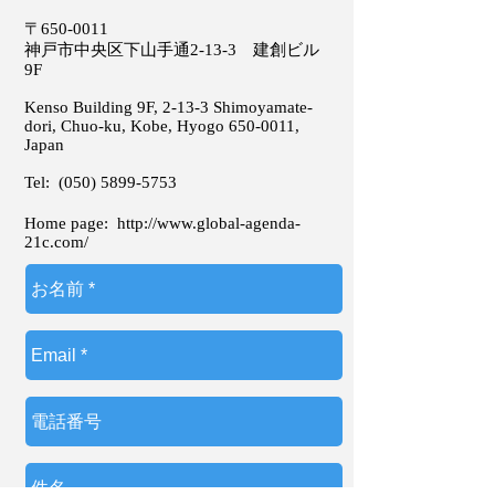
〒650-0011
神戸市中央区下山手通2-13-3 建創ビル
9F
Kenso Building 9F, 2-13-3 Shimoyamate-
dori, Chuo-ku, Kobe, Hyogo
650-0011
,
Japan
Tel:
(050) 5899-5753
Home page:
http://www.global-agenda-
21c.com/