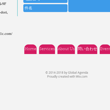
ビル9F
dori,
21c.com/
Home
Services
About Us
問い合わせ
Even
© 2014-2018 by Global Agenda
Proudly created with
Wix.com