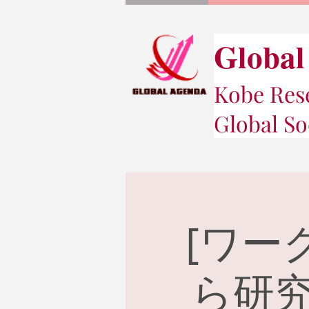
Global
Kobe Rese
Global So
[ワー
ら研