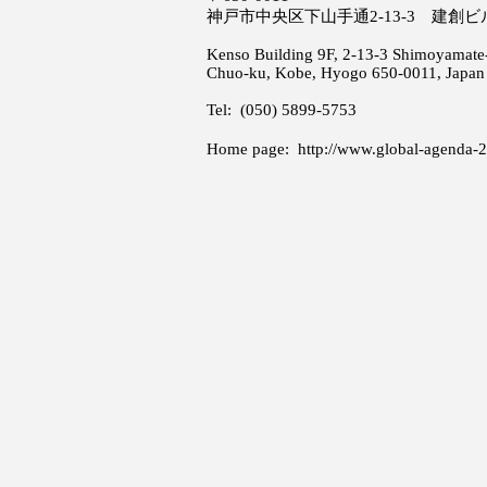
神戸市中央区下山手通2-13-3 建創
Kenso Building 9F, 2-13-3 Shimoyamate-
Chuo-ku, Kobe, Hyogo 650-0011, Japan
Tel: (050) 5899-5753
Home page:
http://www.global-agenda-