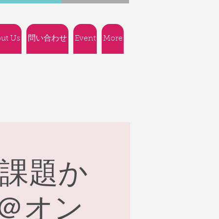
ut Us
問い合わせ
Event
More
会課題か
＠オン