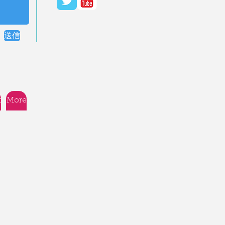
送信
t
More