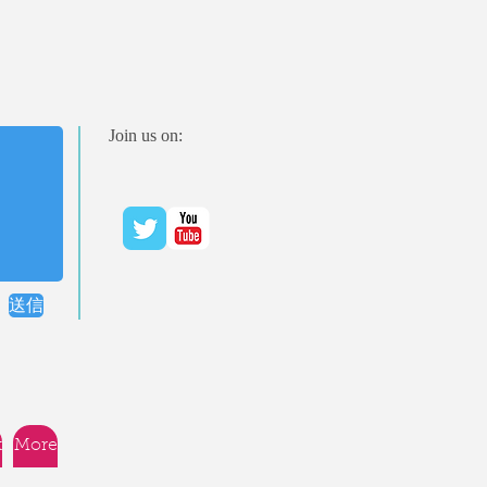
Join us on:
送信
t
More