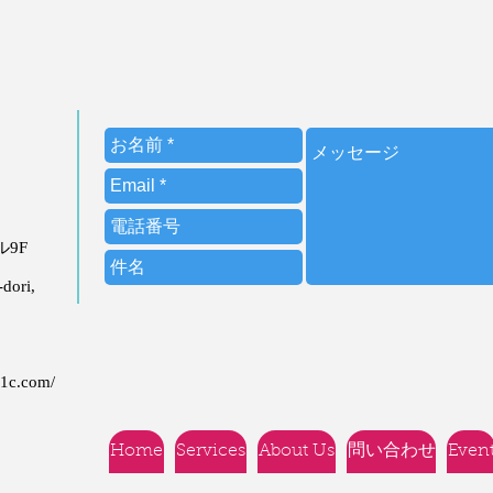
ビル9F
dori,
21c.com/
Home
Services
About Us
問い合わせ
Even