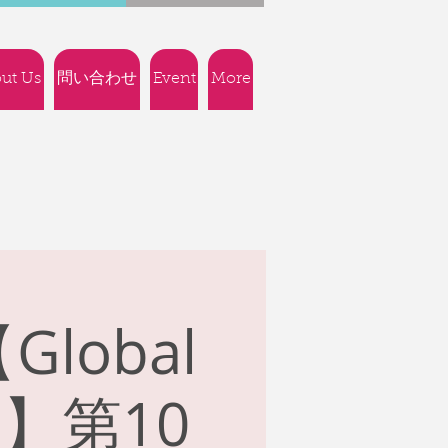
ut Us
問い合わせ
Event
More
obal
】第10