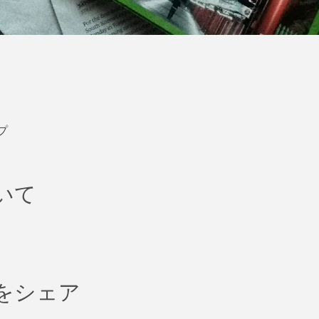
プ
いて
をシェア