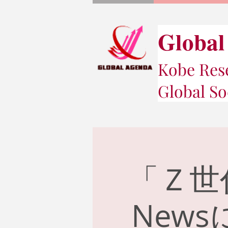
Global
Kobe Rese
Global So
「Ｚ世
New