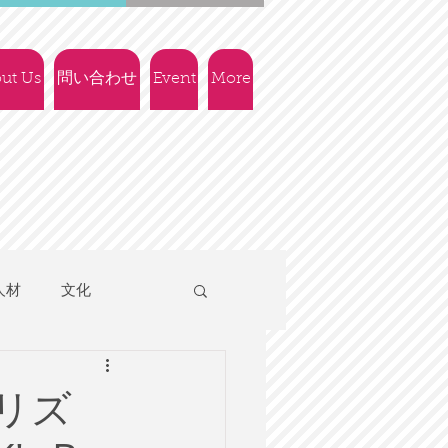
ut Us
問い合わせ
Event
More
人材
文化
人権
社会政策
リズ