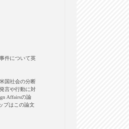
事件について英
米国社会の分断
発言や行動に対
ffairsの論
ョップはこの論文