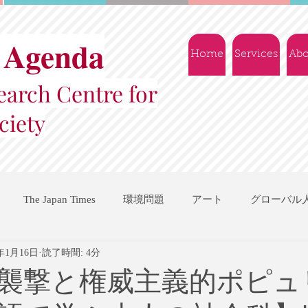
 Agenda
Home
Services
Abo
arch Centre for
ciety
The Japan Times
環境問題
アート
グローバル
1年1月16日
読了時間: 4分
国際機関
地域振興
ソーシャルビジネス
交流会
襲撃と権威主義的ポピュ