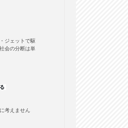
・ジェットで駆
社会の分断は単
る 
に考えません