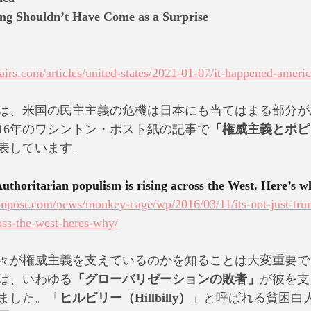
ing Shouldn’t Have Come as a Surprise
airs.com/articles/united-states/2021-01-07/it-happened-ameri
は、米国の民主主義の危機は日本にも当てはまる部分が
016年のワシントン・ポスト紙の記事で
「権威主義とポピ
表しています。
Authoritarian populism is rising across the West. Here’s w
npost.com/news/monkey-cage/wp/2016/03/11/its-not-just-trum
oss-the-west-heres-why/
々が権威主義を支えているのかを知ることは大変重要で
は、いわゆる
「グローバリゼーションの敗者」
が彼を支
ました。「
ヒルビリー（Hillbilly）
」と呼ばれる貧困白