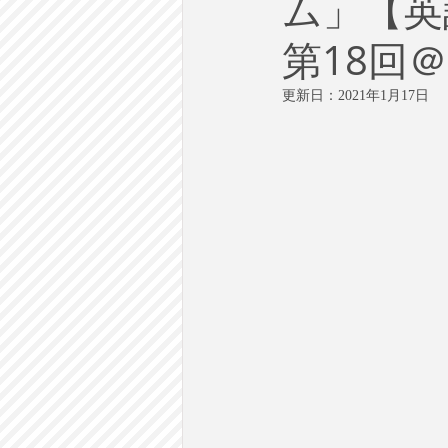
ム」【英語
労働
テクノロジー
政
第18回＠
英語で学ぶ大人の社会科
ラ
更新日：
2021年1月17日
建築・都市計画
まち歩き