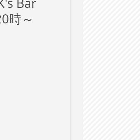
 Bar
ルス
20時～
格試験