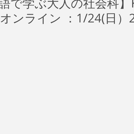
で学ぶ大人の社会科】K's
治
ビジネス
リスク
ブランド
新型コロナウイ
オンライン ：1/24(日）
イティング
Global News
ソーシャル・メディア
資
SDGs