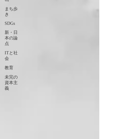
まち歩
き
SDGs
新・日
本の論
点
ITと社
会
教育
未完の
資本主
義