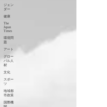
ジェン
ダー
健康
The
Japan
Times
環境問
題
アート
グロー
バル人
材
文化
スポー
ツ
地域都
市政策
国際機
関