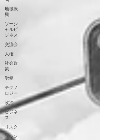
地域振
興
ソーシ
ャルビ
ジネス
交流会
人権
社会政
策
労働
テクノ
ロジー
政治
ビジネ
ス
リスク
ブラン