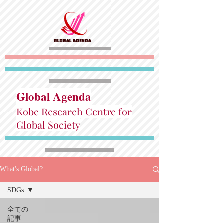
Global Agenda
Kobe Research Centre for
Global Society
What's Global?
SDGs
全ての
記事