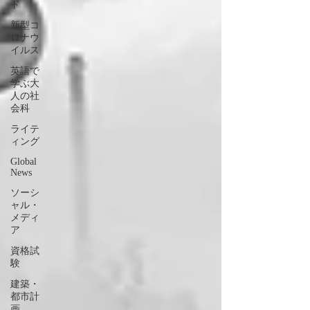
ド
新型コ
ロナウ
イルス
英語で
学ぶ大
人の社
会科
ライテ
ィング
Global
News
ソーシ
ャル・
メディ
ア
資格試
験
建築・
都市計
画