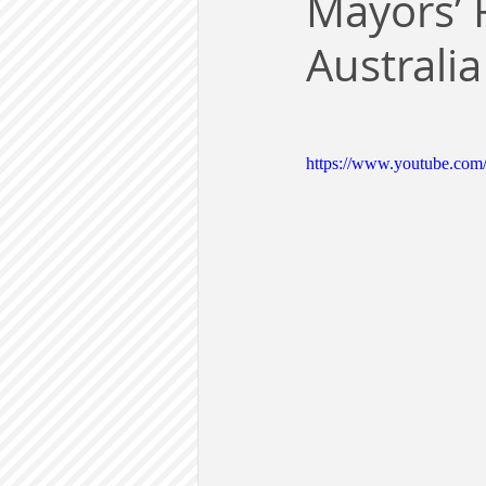
Mayors’ 
労働
テクノロジー
政
Australia
英語で学ぶ大人の社会科
ラ
https://www.youtube.co
建築・都市計画
まち歩き