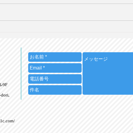
皇室典範改正を海外メディア
広告
はどう報じたか【英語で学ぶ
を国
大人の社会科】第129回
人の
7/26（日）20時＠オンライン
7/
ビル9F
dori,
21c.com/