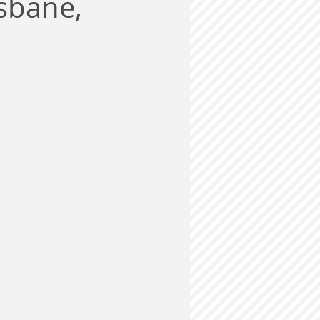
sbane,
ルス
格試験