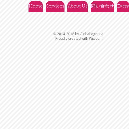
Home
Services
About Us
問い合わせ
Even
© 2014-2018 by Global Agenda
Proudly created with
Wix.com