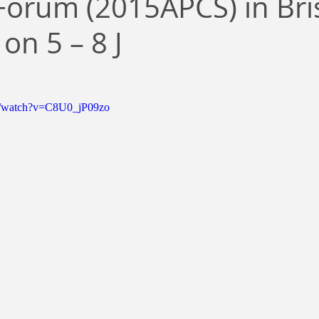
Forum (2015APCS) in Bri
治
ビジネス
リスク
ブランド
新型コロナウイ
 on 5 – 8 J
イティング
Global News
ソーシャル・メディア
資
m/watch?v=C8U0_jP09zo
SDGs