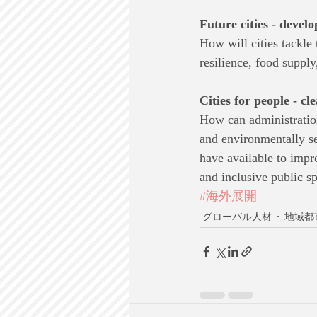
Future cities - devel
How will cities tackle
resilience, food supply
Cities for people - cl
How can administratio
and environmentally se
have available to impro
and inclusive public s
#海外展開
グローバル人材
地域都