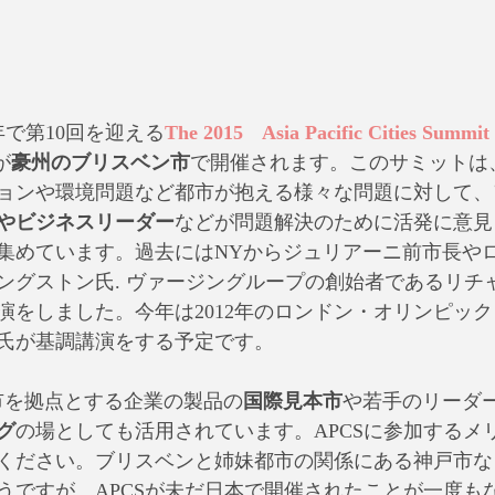
で第10回を迎える
The 2015　Asia Pacific Cities Summit
が
豪州のブリスベン市
で開催されます。このサミットは
ョンや環境問題など都市が抱える様々な問題に対して、
やビジネスリーダー
などが問題解決のために活発に意見
集めています。過去にはNYからジュリアーニ前市長や
ングストン氏. ヴァージングループの創始者であるリチ
演をしました。今年は2012年のロンドン・オリンピッ
氏が基調講演をする予定です。
都市を拠点とする企業の製品の
国際見本市
や若手のリーダ
グ
の場としても活用されています。APCSに参加するメ
ください。ブリスベンと姉妹都市の関係にある神戸市な
うですが、APCSが未だ日本で開催されたことが一度も