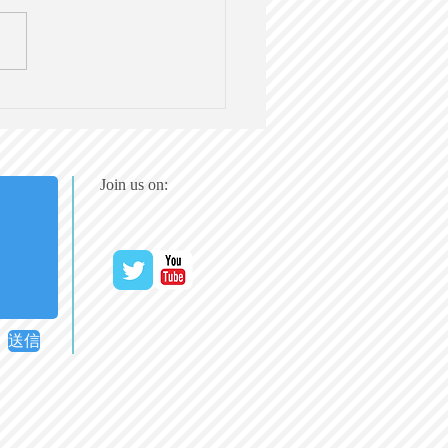
におけるAI活用のリスク
連が警告【英語で学ぶ大
社会科】第128回
19（日）20時＠オンライン
Join us on:
送信