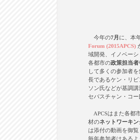
　今年の
7月
に、本年
Forum (2015APCS)
 
域開発、イノベーシ
各都市の
政策担当者
して多くの参加者を
長であるケン・リビ
ソン氏などが基調講
セバスチャン・コー
　APCSはまた各
材の
ネットワーキン
は添付の動画を御覧
毎年参加者はあるよ