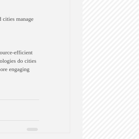
d cities manage 
urce-efficient 
logies do cities 
more engaging 