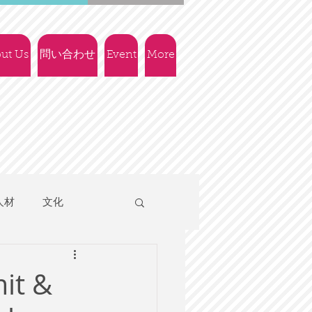
ut Us
問い合わせ
Event
More
人材
文化
人権
社会政策
mit &