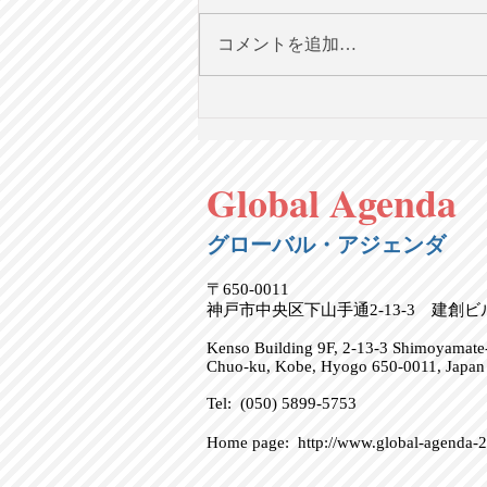
コメントを追加…
「共和党vs民主党」を超え
て：米国における政治選択の
ための分類論【英語で学ぶ大
Global Agenda
人の社会科】第130回
8/2（日）20時＠オンライン
グローバル・アジェンダ
〒650-0011
神戸市中央区下山手通2-13-3 建創
Kenso Building 9F, 2-13-3 Shimoyamate-
Chuo-ku, Kobe, Hyogo 650-0011, Japan
Tel: (050) 5899-5753
Home page:
http://www.global-agenda-