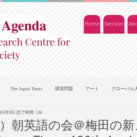
 Agenda
Home
Services
Abo
arch Centre for
ciety
The Japan Times
環境問題
アート
グローバル
7年6月9日
読了時間: 1分
国際機関
地域振興
ソーシャルビジネス
交流会
（木）朝英語の会＠梅田の