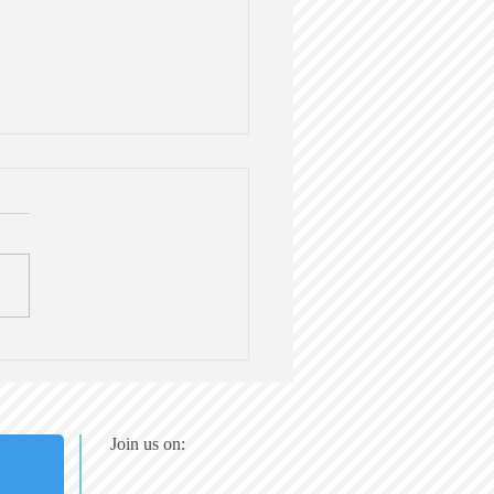
e Japan Times ニュース
堀り英語-Vol.3」を利用
英語ワークショップの解
設問集を販売！
Join us on: