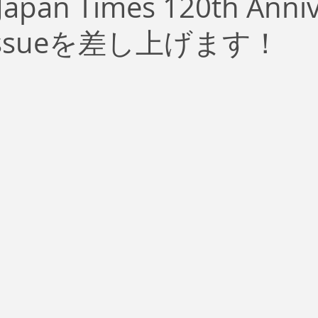
apan Times 120th Anniv
治
ビジネス
リスク
ブランド
新型コロナウイ
l issueを差し上げます！
イティング
Global News
ソーシャル・メディア
資
SDGs