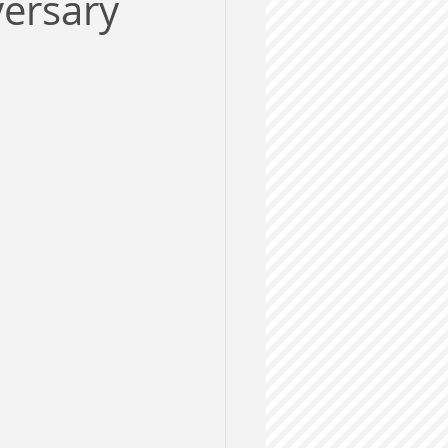
ersary
ルス
格試験