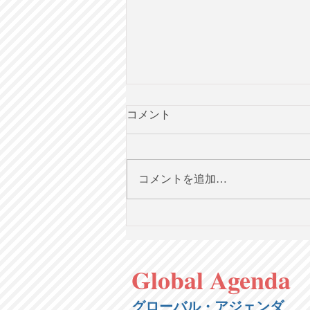
コメント
コメントを追加…
「［解説と設問」2021年英語
ニュースから知る現代社
会」 英語ワークショップの
Global Agenda
解説と設問集をマガジンとし
て販売！
グローバル・アジェンダ