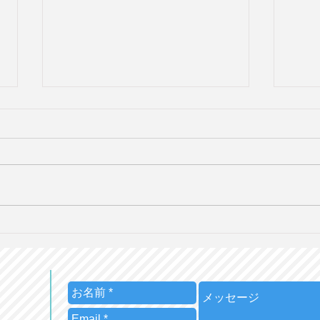
「The Japan Times ニュース
「Th
で深堀り英語-Vol.2」を利用
で深
した英語ワークショップの解
した
説と設問集を販売！
説と