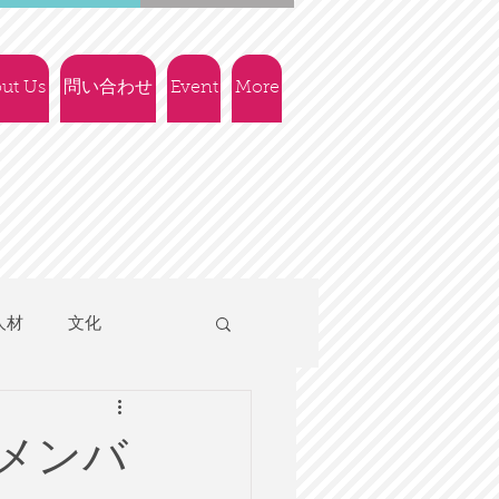
ut Us
問い合わせ
Event
More
人材
文化
人権
社会政策
新メンバ