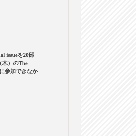
cial issueを20部
（木）のThe 
ィに参加できなか