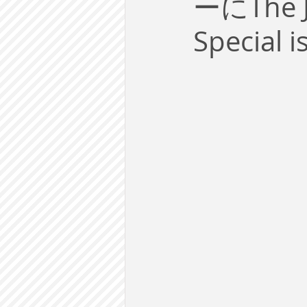
ーにThe J
労働
テクノロジー
政
Specia
英語で学ぶ大人の社会科
ラ
建築・都市計画
まち歩き