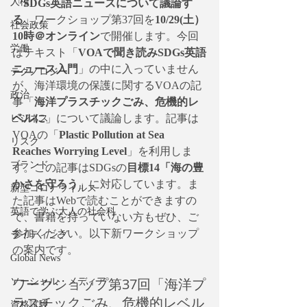
人権
「
SDGs英語ニュースについて議論す
る
」ワークショップ第37回を
10/29(土）
社会政策
10時＠オンライン
で開催します。今回
労働
はテキスト「
VOAで聞き読みSDGs英語
ニュース入門
」の中に入っていません
テクノロジー
が、海洋環境の保護に関するVOAの記
政治
事「
海洋プラスチックごみ、危機的レ
ベルに
」について議論します。記事は
ビジネス
VOAの「
Plastic Pollution at Sea 
リスク
Reaches Worrying Level
」を利用しま
ブランド
す。この記事はSDGsの
目標14「海の豊
かさを守ろう
」に対応しています。ま
新型コロナウイルス
た記事はWebで読むことができますの
英語で学ぶ大人の社会科
で、書籍を持っていない方もぜひ、ご
参加ください。以下新ワークショップ
ライティング
の案内です。
Global News
ワークショップ第37回「海洋プ
ソーシャル・メディア
ラスチックごみ、危機的レベル
資格試験