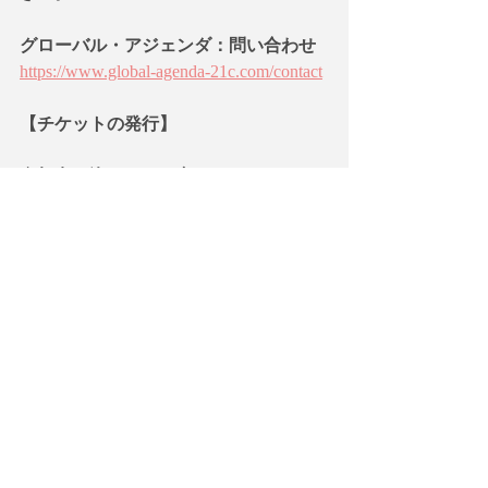
グローバル・アジェンダ：問い合わせ
https://www.global-agenda-21c.com/contact
【チケットの発行】    
参加申し込みをした方にはGoogle Meet
の会議の招待状と設問を送付します。
オンラインでは、通信上の問題が発生
する場合がありますが、不具合の場
合、次回無料で参加できます。キャン
セルの場合も次回への振り替えになり
ます。
【銀行振り込み】
申し込みはYahooチケットの他、銀行振
り込み/事務所にて支払いでも可能で