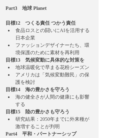
Part3　地球 Planet
目標12　つくる責任 つかう責任
食品ロスとの闘いにAIを活用する
日本企業
ファッションデザイナーたち、環
境保護のために素材を再利用
目標13　気候変動に具体的な対策を
地球温暖化で早まる花粉シーズン
アメリカは「気候変動難民」の保
護を検討
目標14　海の豊かさを守ろう
海の健全さが人間の健康にも影響
する
目標15　陸の豊かさも守ろう
研究結果：2050年までに外来種が
激増することが判明
Part4　平和・パートナーシップ 