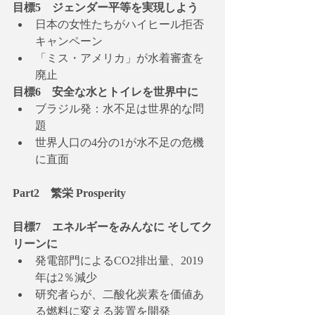
目標5　ジェンダー平等を実現しよう
日本の女性たちがハイヒール拒否
キャンペーン
「ミス・アメリカ」が水着審査を
廃止
目標6　安全な水とトイレを世界中に
ブラジル発：水不足は世界的な問
題
世界人口の4分の1が水不足の危機
に直面
Part2　繁栄 Prosperity
目標7　エネルギーをみんなに そしてク
リーンに
発電部門によるCO2排出量、2019
年は2％減少
研究者らが、二酸化炭素を価値あ
る燃料に変える装置を開発