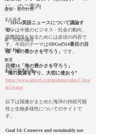
に」のご案内
建築・都市計画
まち歩き
「SDGs英語ニュースについて議論す
SDGs
る」
は今後のビジネス・社会の動向、
国際関係を知るためには必須の内容で
新・日本の論点
す。今回のテーマは
SDGsの14番目の目
ITと社会
標「海の豊かさを守ろう」
です。
教育
目標14「海の豊かさを守ろう」
未完の資本主義
“海の資源を守り、大切に使おう”
https://www.unicef.or.jp/kodomo/sdgs/17goa
ls/14-sea/
以下は国連がまとめた海洋の持続可能
性と生物多様性についてのサイトで
す。
Goal 14: Conserve and sustainably use 