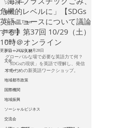
「海洋プラスチックごみ、
ジェンダー
危機的レベルに」【SDGs
健康
英語ニュースについて議論
The Japan Times
する】第37回 10/29（土）
環境問題
10時＠オンライン
アート
更新日：
2022年10月28日
グローバル人材
グローバルな場で必要な英語力て何？
文化
「SDGsの現状」を英語で理解し、発信
するための新英語ワークショップ。
スポーツ
地域都市政策
国際機関
地域振興
ソーシャルビジネス
交流会