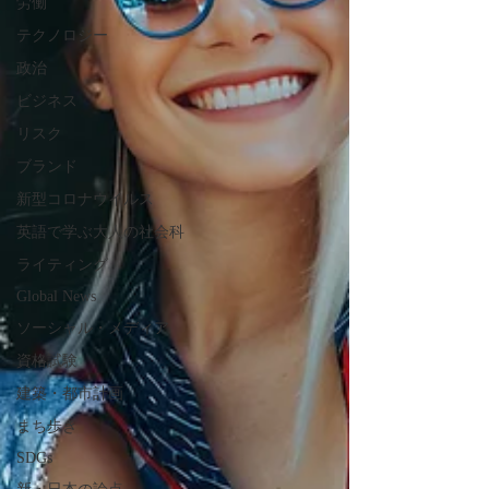
労働
テクノロジー
政治
ビジネス
リスク
ブランド
新型コロナウイルス
英語で学ぶ大人の社会科
ライティング
Global News
ソーシャル・メディア
資格試験
建築・都市計画
まち歩き
SDGs