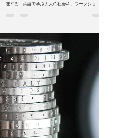
と民主主義の危機【英語で学ぶ
大人の社会科】第127回
7/12（日）20時＠オンライン
歴史的な国民投票の結果は何を英国にもたらした
か？ 2026年7月12日（日）夜20時＠オンラインで開
催する「英語で学ぶ大人の社会科」ワークショッ
プは、Al Jazeeraが発表した記事「Brexit 10 years on:
What has changed in the UK explained in maps and
charts」をもとに「デジタル社会と民主主義の危
機」について英語で議論します。 Brexitから10年：
デジタル社会と民主主義の危機【英語で学ぶ大人
の社会科】第127回 7/12（日）20時＠オンライン 大
方の予想を裏切って、国民投票により英国がEUか
ら脱退することが決定してから、10年の月日がが
過ぎました。2016年のBrexit（ブレグジット）に
Yesの一票を投じた英国民は、このルール変更が自
分たちの生活に明るい未来をもたらすと、確信し
ていたはずです。しかし、投票から10年が経った
2026年の今、数字が示す現実は、賛成票を投じた