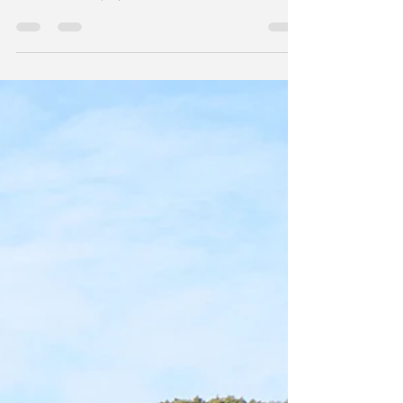
根底にある相反する価値観を浮き彫りにしている
2026年8月2日（日）夜20時＠オンラインで開催す
る「英語で学ぶ大人の社会科」ワークショップ
は、Pew Research Centerが発表した記事「Beyond
Red vs. Blue: The Political Typology」をもとに「政
治の二極化が進んでいるといわれる米国の政治選
択のための分類」について英語で議論します。
「共和党vs民主党」を超えて：米国における政治選
択のための分類論【英語で学ぶ大人の社会科】第
130回 8/2（日）20時＠オンライン 米国で中間選挙
の日程が近づいてきています。欧州諸国や日本な
どと較べてかろうじて、二大政党制が保たれてい
るのが米国の政治の大きな特徴です。しかし、そ
の政治は党派の対立によって深く分断されてお
り、多くのアメリカ人にとって、両党のいずれか
を選ぶことは、極めて厳しい、あるいは存在その
ものを問われるような選択に感じられているよう
です。 お馴染みの「赤（共和党）vs 青（民主
党）」という党派対立の裏側に