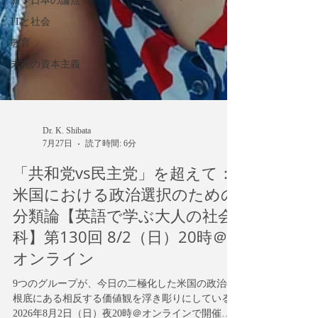
新・日本の論点
ITと社会
教育
未完の資本主義
Dr. K. Shibata
7月27日
読了時間: 6分
「共和党vs民主党」を超えて：
米国における政治選択のための
分類論【英語で学ぶ大人の社会
科】第130回 8/2（日）20時＠
オンライン
9つのグループが、今日の二極化した米国の政治の