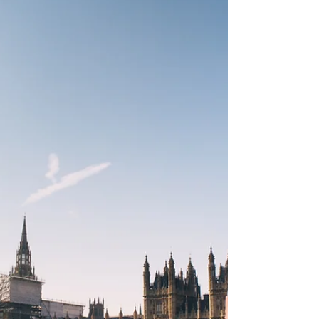
warns」をもとに「広告におけるAI活用と情報リス
ク」について英語で議論します。 広告におけるAI
活用のリスクを国連が警告【英語で学ぶ大人の社
会科】第128回 7/19（日）20時＠オンライン 世界全
体の広告費が年間1兆ドルを超える中、国連は、
2026年4月に人工知能（AI）の未来を形作る上で大
手ブランドが持つまだ利用されていない潜在的な
影響力を取り上げ、政府や関係者が行動を起こさ
なければ世界的な情報の信頼性に関する危機が深
刻化する恐れがあると警告しました。 「情報の信
頼性の強化：広告、人工知能、そして世界的な情
報危機」と題された国連グローバル・コミュニケ
ーションズ部門と良識ある広告ネットワーク
（Conscious Advertising...