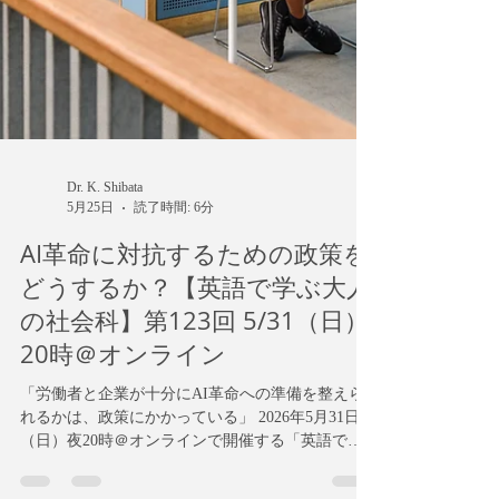
https://www.jiji.com/jc/article?
k=2026060300610&g=soc ...