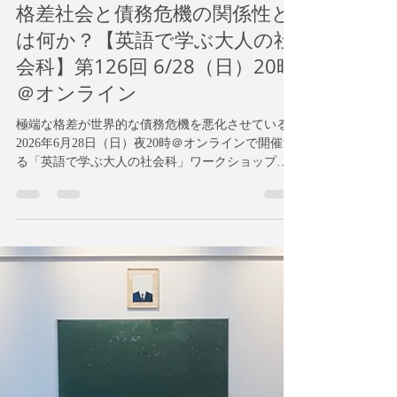
Dr. K. Shibata
6月21日
読了時間: 6分
格差社会と債務危機の関係性と
は何か？【英語で学ぶ大人の社
会科】第126回 6/28（日）20時
＠オンライン
極端な格差が世界的な債務危機を悪化させている
2026年6月28日（日）夜20時＠オンラインで開催す
る「英語で学ぶ大人の社会科」ワークショップ
は、IMFが発表した記事「債務と格差の循環」をも
とに「富の分配と国家の役割」について英語で議
論します。 格差社会と債務危機の関係性とは何
か？【英語で学ぶ大人の社会科】第126回