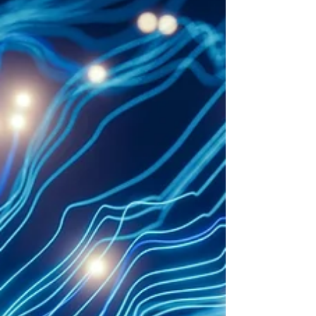
える法案の成立にもかかわらず、わずか4分弱の非
常に短い会見だったことに驚きました。 皇室典範
改正の法案成立等についての会見 | 総理の演説・記
者会見など | 首相官邸
https://www.kantei.go.jp/jp/105/statement/2026/0717kai
ken.html この改正は唐突に見えますが、減