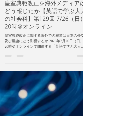
Dr. K. Shibata
7月20日
読了時間: 7分
皇室典範改正を海外メディアは
どう報じたか【英語で学ぶ大人
の社会科】第129回 7/26（日）
20時＠オンライン
皇室典範改正に関する海外での報道は日本の外交
及び世論にどう影響するか 2026年7月26日（日）夜
20時＠オンラインで開催する「英語で学ぶ大人の
社会科」ワークショップは、NPRが発表した記事
「Japan revises law on royals, keeps blocking women
from throne」をもとに「王室制度と文化、人権、外
交」について英語で議論します。 皇室典範改正を
海外メディアはどう報じたか【英語で学ぶ大人の
社会科】第129回 7/26（日）20時＠オンライン 2026
年7月17日の国会で「皇室典範等の一部を改正する
法律」が成立しました。当日、高市総理はメディ
アの会見に応じていますが、国の制度を大きく変