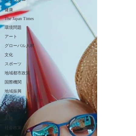
ジェンダー
健康
The Japan Times
環境問題
アート
グローバル人材
文化
スポーツ
地域都市政策
国際機関
地域振興
ソーシャルビジネス
交流会
人権
社会政策