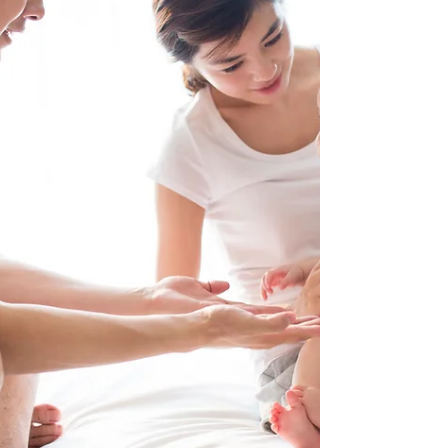
教育の関係性を問う 2026年6月21日（日）夜20時＠
オンラインで開催する「英語で学ぶ大人の社会
科」ワークショップは、The Conversationが発表し
た記事「社会科は『中立』であるべきなのか？」
をもとに「民主主義と教育の関係性」について英
語で議論します。 「教室における政治的中立性」
をめぐる議論【英語で学ぶ大人の社会科】第125回
6/21（日）20時＠オンライン 平和学習の目的で沖
縄県名護市辺野古沖を訪問していた同志社国際高
（京田辺市）の生徒が船の転覆事故で死亡した事
件について、文部科学省と京都府が同志社国際高
の平和学習プログラムがが教育基本法に違反する
と認定しました。同校の学生と船を操縦していた
船長が亡くなったことから、校外学習の安全性を
担保する危機管理マニュアルに不備があったこと
は否めません。 同志社国際に校外活動自粛を要
請 危機管理マニュアルに不備 京都府：朝日新
聞
https://www.asahi.com/articles/ASV4S4D4QV4SOXIE0
2KM.html .