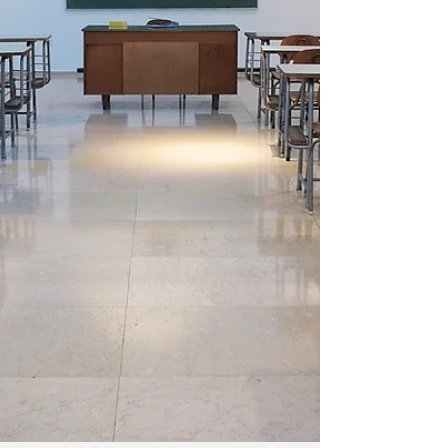
6/28（日）20時＠オンライン 「責任ある積極財
政」を提唱して、首相に就任した高市総理です
が、相変わらずの国債（借金）頼みの経済政策に
は多くの識者は警鐘を鳴らしています。 【論考】
国債増発は日本財政を自転車操業状態に追い込む |
研究プログラム | 東京財団
https://www.tkfd.or.jp/research/detail.php?id=4826 一
方、この状態は「失われた30年」を経験した日本
だけでなく、世界的な傾向だといいます。リーマ
ン危機以降、好調な経済成長を維持してきた米国
でさえも「債務危機」が迫っていると、債務問題
の専門家は警告します。米国政府が抱える債務は
計40兆ドル（約6400兆円）近くに膨らみ、国内総