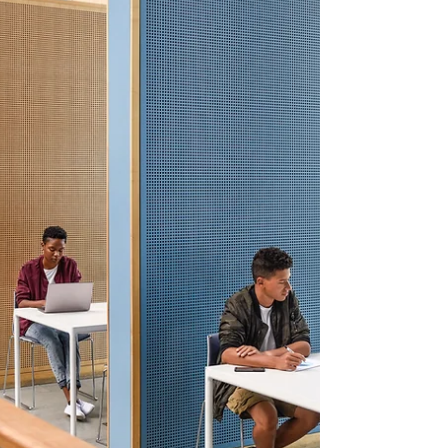
で学ぶ大人の社会科】第124回
6/14（日）20時＠オンライン
「今世紀後半の世界的な人口減少は人類の進歩を
脅かす可能性もあれば、生活の向上につながる可
能性もある」 2026年6月14日（日）夜20時＠オンラ
インで開催する「英語で学ぶ大人の社会科」ワー
クショップは、IMFが発表したブログ記事「出生率
低下をめぐる議論」をもとに「人口減少と社会変
革」について英語で議論します。 出生率低下をめ
ぐる議論【英語で学ぶ大人の社会科】第124回
6/14（日）20時＠オンライン 厚生労働省は6月3日
に、2025年に日本国内で生まれた子ども（出生
数）が67万1236人だったことを発表しました。日
本で出生数の統計がとられ始めた1899年以降、こ
の数字は過去最少であり、記録は１０年連続で更
新され続けています。１人の女性が生涯に産む見
込みの人数である合計特殊出生率も１.14で、当然
ながら、この数字も過去最低です。 昨年出生数、
６７．１万人 １０年連続で過去最少―出生率最
低１．１４・厚労省：時事ドットコム