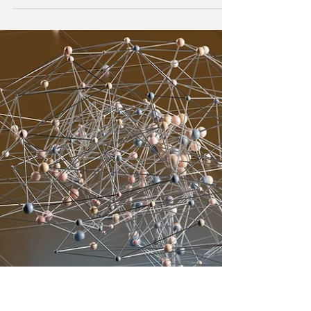
Dr. K. Shibata
5月25日
読了時間: 6分
AI革命に対抗するための政策を
どうするか？【英語で学ぶ大人
の社会科】第123回 5/31（日）
20時＠オンライン
「労働者と企業が十分にAI革命への準備を整えら
れるかは、政策にかかっている」 2026年5月31日
（日）夜20時＠オンラインで開催する「英語で学
ぶ大人の社会科」ワークショップは、IMFが発表し
たブログ記事「新しいスキルとAIが将来の職を変
える」をもとに「AI革命と政策」について英語で
議論します。 AI革命に対抗するための政策をどう
するか？【英語で学ぶ大人の社会科】第123回
5/31（日）20時＠オンライン 人工知能（AI）の進
化が猛烈なスピードで進んでいます。経営、労
働、消費、教育、コミュニュケーション、そし
て、戦争と、私たちの想像を超えるAI革命があら
ゆる分野で、着実に進行しています。どの国も、